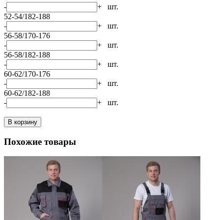
-
+
шт.
52-54/182-188
-
+
шт.
56-58/170-176
-
+
шт.
56-58/182-188
-
+
шт.
60-62/170-176
-
+
шт.
60-62/182-188
-
+
шт.
В корзину
Похожие товары