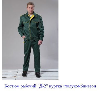
Костюм рабочий "Д-2" куртка+полукомбинезон