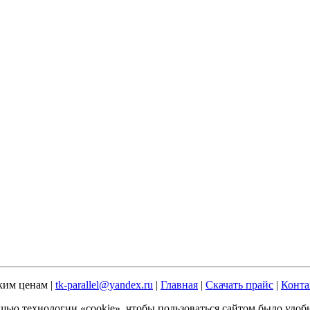
ким ценам |
tk-parallel@yandex.ru
|
Главная
|
Скачать прайс
|
Конта
щью технологии «cookie», чтобы пользоваться сайтом было удобн