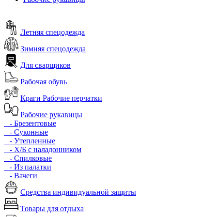
Летняя спецодежда
Зимняя спецодежда
Для сварщиков
Рабочая обувь
Краги Рабочие перчатки
Рабочие рукавицы
- Брезентовые
- Суконные
- Утепленные
- Х/Б с наладонником
- Спилковые
- Из палатки
- Вачеги
Средства индивидуальной защиты
Товары для отдыха